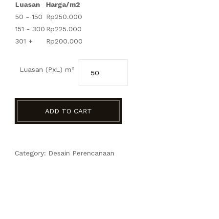
Luasan
Harga/m2
50 - 150
Rp
250.000
151 - 300
Rp
225.000
301 +
Rp
200.000
Luasan (PxL)
m²
ADD TO CART
Category:
Desain Perencanaan