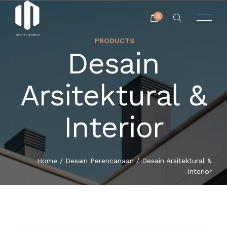
0
PRODUCTS
Desain
Arsitektural &
Interior
HOME
SOLUSI KAMI
Home
/
Desain Perencanaan
/ Desain Arsitektural &
Interior
DAFTAR/LOGIN
SADERA PLATFORM