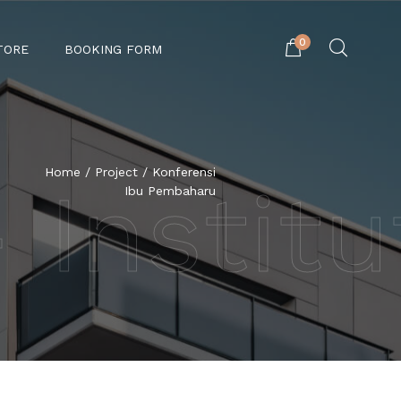
0
TORE
BOOKING FORM
Home
/
Project
/ Konferensi
 Institu
Ibu Pembaharu