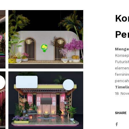
Ko
Pe
Mengen
Konsep
Futuris
elemen
femini
pencah
Timeli
18 Nov
SHARE