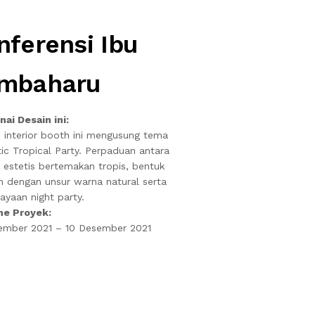
nferensi Ibu
mbaharu
ai Desain ini:
 interior booth ini mengusung tema
tic Tropical Party. Perpaduan antara
 estetis bertemakan tropis, bentuk
m dengan unsur warna natural serta
ayaan night party.
ne Proyek:
ember 2021 – 10 Desember 2021